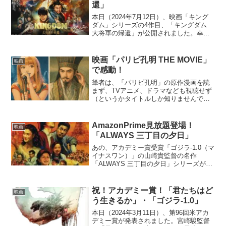
ハリウッド版の「...
還」
本日（2024年7月12日）、映画「キング
ダム」シリーズの4作目、「キングダム
大将軍の帰還」が公開されました。幸運
にも公開日に、この映画を観ることがで
きました。その魅力をお伝えできたらと
思います。実は、筆者は、原泰久先生の
映画「パリピ孔明 THE MOVIE」
映画
原作漫画のファン...
で感動！
筆者は、「パリピ孔明」の原作漫画を読
まず、TVアニメ、ドラマなども視聴せず
（というかタイトルしか知りませんでし
た。）に、なぜか、先日この映画をみる
気になり、今ではドハマりしておりま
す。どんなお話三国時代の天才軍師・諸
AmazonPrime見放題登場！
映画
葛孔明がなぜか現代の渋谷...
「ALWAYS 三丁目の夕日」
あの、アカデミー賞受賞「ゴジラ-1.0（マ
イナスワン）」の山崎貴監督の名作
「ALWAYS 三丁目の夕日」シリーズが、
AmazonPrimeビデオの見放題で配信開始
です。この作品は何度みても飽きること
なく、いつも感動の嵐です。（笑）どん
祝！アカデミー賞！「君たちはど
映画
なお話...
う生きるか」・「ゴジラ-1.0」
本日（2024年3月11日）、第96回米アカ
デミー賞が発表されました。宮崎駿監督