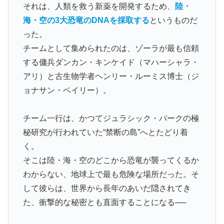
それは、人類を救う新薬を開発するため、
陸・
海・空の3大恐竜のDNAを採取する
というものだ
った。
チームとして集められたのは、ゾーラが最も信頼
する傭兵ダンカン・キンケイド（マハーシャラ・
アリ）と古生物学者ヘンリー・ルーミス博士（ジ
ョナサン・ベイリー）。
チーム一行は、かつてジュラシック・パークの極
秘研究が行われていた“禁断の島”へとたどり着
く。
そこは陸・海・空のどこから恐竜が襲ってくるか
わからない、地球上で最も危険な場所だった。そ
して彼らは、世界から長年のあいだ隠されてき
た、衝撃的な秘密とも直面することになる──