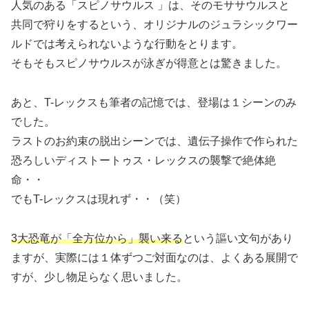
人気のある「スピノサウルス 」は、そのモササウルスと
共同で狩りをするという、オリジナルのジュラシックワー
ルドでは考えられないような行動をとります。
そもそもスピノサウルスが泳ぎが得意とは驚きました。
あと、T-レックスも筆者の記憶では、登場は１シーンのみ
でした。
ラストのお約束の脱出シーンでは、遺伝子操作で作られた
恐ろしいディストートゥス・レックスの襲撃で絶体絶
命・・
でもT-レックスは現れず・・（笑）
3大恐竜が「全方位から」襲い来る
という謳い文句があり
ますが、実際には１体ずつご対面なのは、よくある展開で
すが、少し物足らなく思いました。