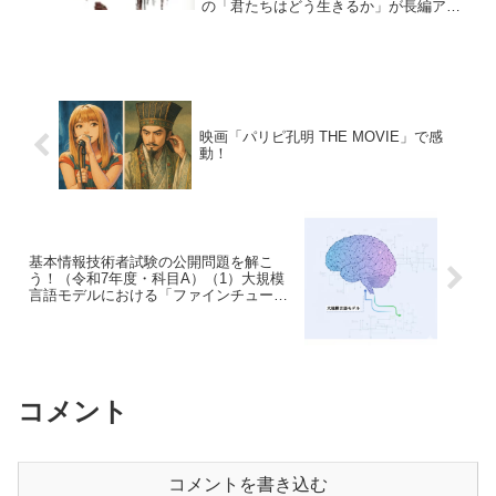
の「君たちはどう生きるか」が長編アニ
メーション賞に選ばれました。日本映画
としては2003年の「千と千尋の神隠し」
以来、21年ぶり2度目の長編アニメーショ
ン賞受賞...
映画「パリピ孔明 THE MOVIE」で感
動！
基本情報技術者試験の公開問題を解こ
う！（令和7年度・科目A）（1）大規模
言語モデルにおける「ファインチューニ
ング」とは
コメント
コメントを書き込む