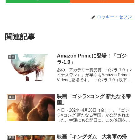
ロッキー・セブン
関連記事
Amazon Primeに登場！「ゴジ
映画
ラ-1.0」
あの、アカデミー賞受賞「ゴジラ-1.0（マ
イナスワン）」が早くもAmazon Prime
Videoに登場です。「ゴジラ-1.0（以下本
作といいます。）は、確かに「ゴジラ映
画」ではありますが、人間ドラマとして
も非常に見応えがあります。主演の...
映画「ゴジラ×コング 新たなる帝
映画
国」
本日（2024年4月26日（金））、「ゴジ
ラ×コング 新たなる帝国」が公開されま
した。幸運にも公開日に、この映画を観
ることができました。その魅力をお伝え
できたらと思います。実は、今年は、
「ゴジラ生誕70周年記念の年」であり、
映画「キングダム 大将軍の帰
映画