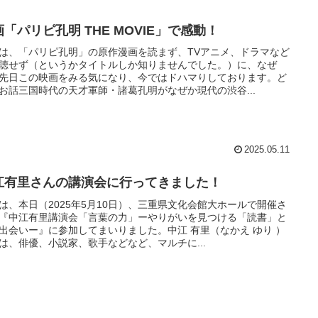
「パリピ孔明 THE MOVIE」で感動！
は、「パリピ孔明」の原作漫画を読まず、TVアニメ、ドラマなど
聴せず（というかタイトルしか知りませんでした。）に、なぜ
先日この映画をみる気になり、今ではドハマりしております。ど
お話三国時代の天才軍師・諸葛孔明がなぜか現代の渋谷...
2025.05.11
江有里さんの講演会に行ってきました！
は、本日（2025年5月10日）、三重県文化会館大ホールで開催さ
『中江有里講演会「言葉の力」ーやりがいを見つける「読書」と
出会いー』に参加してまいりました。中江 有里（なかえ ゆり ）
は、俳優、小説家、歌手などなど、マルチに...