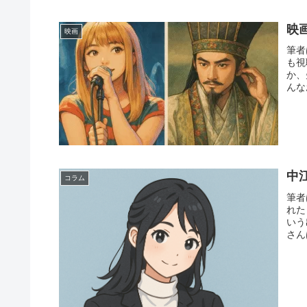
映画
映画
筆者
も視
か、
んな
中
コラム
筆者
れた
いう
さん