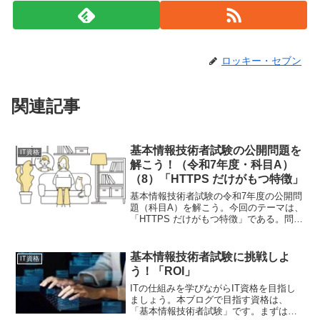
ロッキー・セブン
関連記事
基本情報技術者試験の公開問題を
IT資格
解こう！（令和7年度・科目A）
（8）「HTTPS だけがもつ特徴」
基本情報技術者試験の令和7年度の公開問
題（科目A）を解こう。今回のテーマは、
「HTTPS だけがもつ特徴」である。問8
HTTP と HTTPS を比較した場合におい
て、HTTPS だけがもつ特徴を示したもの
はどれか。ア cookie に保...
基本情報技術者試験に挑戦しよ
IT資格
う！「ROI」
ITの仕組みを学びながらIT資格を目指し
ましょう。本ブログで目指す資格は、
「基本情報技術者試験」です。まずは、