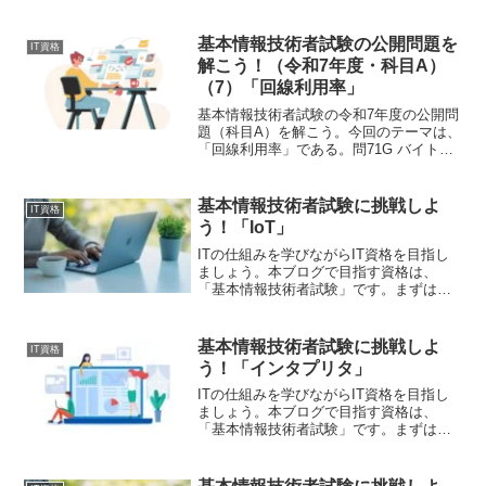
「科目A」について、学んでいきましょ
う。今回のテーマは、「ROI」です。科
目A試験サンプル問題 「ROI」問50 投
基本情報技術者試験の公開問題を
IT資格
資案件において...
解こう！（令和7年度・科目A）
（7）「回線利用率」
基本情報技術者試験の令和7年度の公開問
題（科目A）を解こう。今回のテーマは、
「回線利用率」である。問71G バイトの
動画データを 40M ビット/秒の回線を使
用してダウンロードしたところ、5 分掛
かった。このときの回線利用率はおよそ
基本情報技術者試験に挑戦しよ
IT資格
何%か。...
う！「IoT」
ITの仕組みを学びながらIT資格を目指し
ましょう。本ブログで目指す資格は、
「基本情報技術者試験」です。まずは、
「科目A」について、学んでいきましょ
う。今回のテーマは、「IoT」である。科
目A試験サンプル問題 「IoT」問54 IoT
基本情報技術者試験に挑戦しよ
IT資格
の応用...
う！「インタプリタ」
ITの仕組みを学びながらIT資格を目指し
ましょう。本ブログで目指す資格は、
「基本情報技術者試験」です。まずは、
「科目A」について、学んでいきましょ
う。今回のテーマは、「インタプリタ」
である。科目A試験サンプル問題 「イン