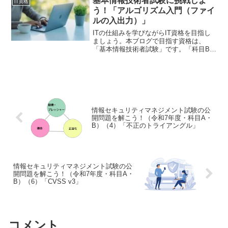
基本情報技術者試験に挑戦しよ
IT資格
タプリタ」問16 イ...
う！「アルゴリズム入門（ファイ
ルの入出力）」
ITの仕組みを学びながらIT資格を目指し
ましょう。本ブログで目指す資格は、
「基本情報技術者試験」です。「科目B」
について学んでいきましょう。まずは、
アルゴリズム入門です。今回のテーマ
は、「ファイルの入出力」です。データ
は、ファイルという単位...
情報セキュリティマネジメント試験の公
開問題を解こう！（令和7年度・科目A・
B）（4）「不正のトライアングル」
情報セキュリティマネジメント試験の公
開問題を解こう！（令和7年度・科目A・
B）（6）「CVSS v3」
コメント