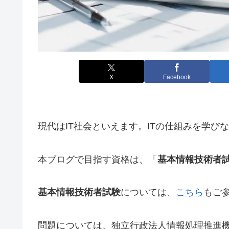
X
Facebook
現代はIT社会といえます。ITの仕組みを学び
本ブログで目指す資格は、「
基本情報技術者
基本情報技術者試験
については、
こちら
もご
問題については、独立行政法人情報処理推進機