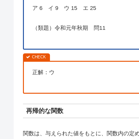
ア 6 イ 9 ウ 15 エ 25
（類題）令和元年秋期 問11
正解：ウ
再帰的な関数
関数は、与えられた値をもとに、関数内の定