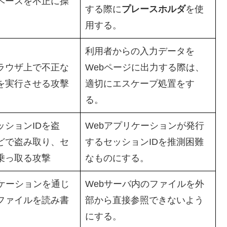
ベースを不正に操
する際に
プレースホルダ
を使
用する。
利用者からの入力データを
ラウザ上で不正な
Webページに出力する際は、
を実行させる攻擊
適切にエスケープ処置をす
る。
ッションIDを盗
Webアプリケーションが発行
どで盗み取り、セ
するセッションIDを推測困難
乗っ取る攻撃
なものにする。
リケーションを通じ
Webサーバ内のファイルを外
ファイルを読み書
部から直接参照できないよう
にする。